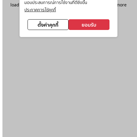
มอบประสบการณ์การใช้งานที่ดียิ่งขึ้น
loading
www.ktc.co.th
(see the
browser console
for more
ประกาศการใช้คุกกี้
information).
ตั้งค่าคุกกี้
ยอมรับ