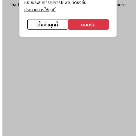
มอบประสบการณ์การใช้งานที่ดียิ่งขึ้น
loading
www.ktc.co.th
(see the
browser console
for more
ประกาศการใช้คุกกี้
information).
ตั้งค่าคุกกี้
ยอมรับ