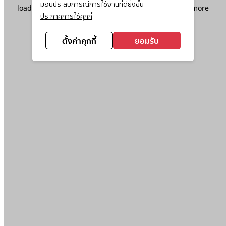
มอบประสบการณ์การใช้งานที่ดียิ่งขึ้น
loading
www.ktc.co.th
(see the
browser console
for more
ประกาศการใช้คุกกี้
information).
ตั้งค่าคุกกี้
ยอมรับ