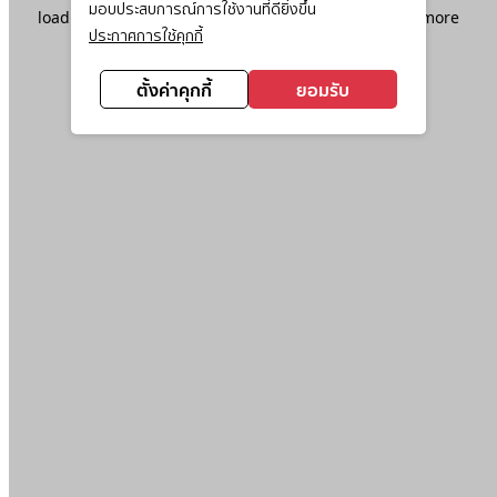
มอบประสบการณ์การใช้งานที่ดียิ่งขึ้น
loading
www.ktc.co.th
(see the
browser console
for more
ประกาศการใช้คุกกี้
information).
ตั้งค่าคุกกี้
ยอมรับ