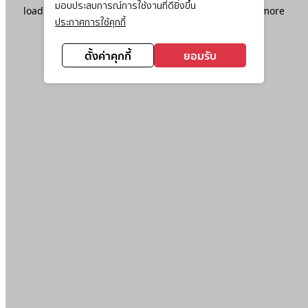
มอบประสบการณ์การใช้งานที่ดียิ่งขึ้น
loading
www.ktc.co.th
(see the
browser console
for more
ประกาศการใช้คุกกี้
information).
ตั้งค่าคุกกี้
ยอมรับ