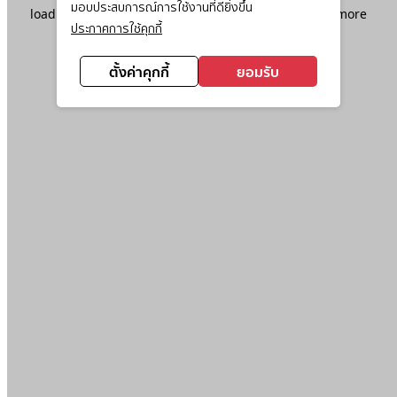
มอบประสบการณ์การใช้งานที่ดียิ่งขึ้น
loading
www.ktc.co.th
(see the
browser console
for more
ประกาศการใช้คุกกี้
information).
ตั้งค่าคุกกี้
ยอมรับ