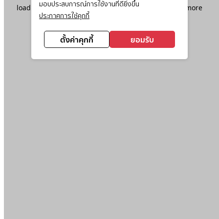
มอบประสบการณ์การใช้งานที่ดียิ่งขึ้น
loading
www.ktc.co.th
(see the
browser console
for more
ประกาศการใช้คุกกี้
information).
ตั้งค่าคุกกี้
ยอมรับ