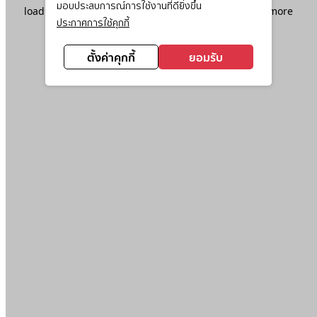
มอบประสบการณ์การใช้งานที่ดียิ่งขึ้น
loading
www.ktc.co.th
(see the
browser console
for more
ประกาศการใช้คุกกี้
information).
ตั้งค่าคุกกี้
ยอมรับ