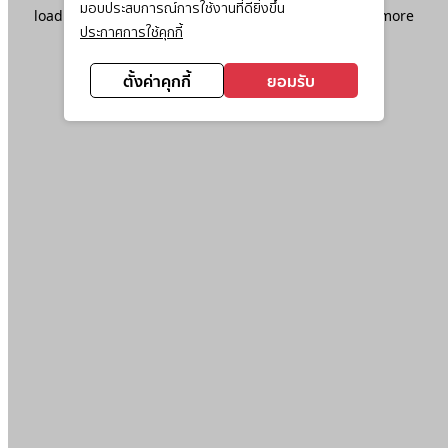
มอบประสบการณ์การใช้งานที่ดียิ่งขึ้น
loading
www.ktc.co.th
(see the
browser console
for more
ประกาศการใช้คุกกี้
information).
ตั้งค่าคุกกี้
ยอมรับ