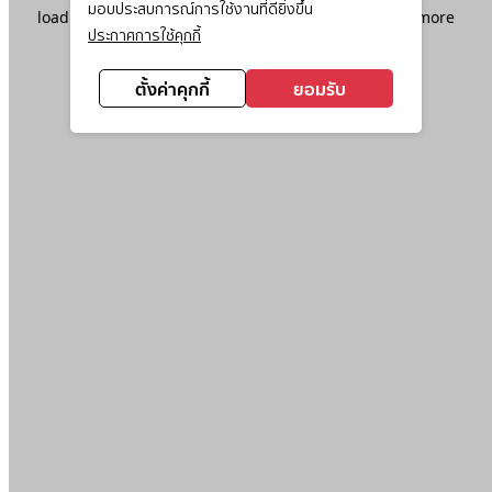
มอบประสบการณ์การใช้งานที่ดียิ่งขึ้น
loading
www.ktc.co.th
(see the
browser console
for more
ประกาศการใช้คุกกี้
information).
ตั้งค่าคุกกี้
ยอมรับ