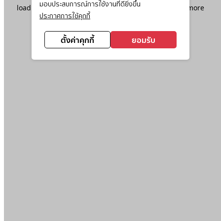
มอบประสบการณ์การใช้งานที่ดียิ่งขึ้น
loading
www.ktc.co.th
(see the
browser console
for more
ประกาศการใช้คุกกี้
information).
ตั้งค่าคุกกี้
ยอมรับ