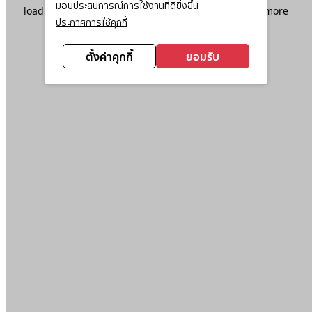
มอบประสบการณ์การใช้งานที่ดียิ่งขึ้น
loading
www.ktc.co.th
(see the
browser console
for more
ประกาศการใช้คุกกี้
information).
ตั้งค่าคุกกี้
ยอมรับ