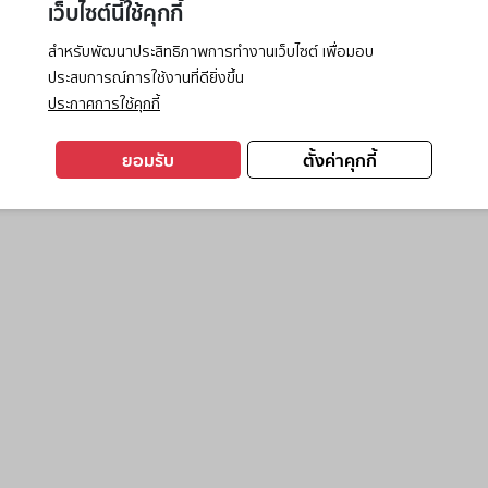
เว็บไซต์นี้ใช้คุกกี้
สำหรับพัฒนาประสิทธิภาพการทำงานเว็บไซต์ เพื่อมอบ
ประสบการณ์การใช้งานที่ดียิ่งขึ้น
exception has occurred while loading
www.ktc.co.th
(see the
browse
ประกาศการใช้คุกกี้
ยอมรับ
ตั้งค่าคุกกี้