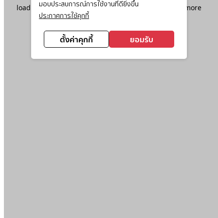
มอบประสบการณ์การใช้งานที่ดียิ่งขึ้น
loading
www.ktc.co.th
(see the
browser console
for more
ประกาศการใช้คุกกี้
information).
ตั้งค่าคุกกี้
ยอมรับ