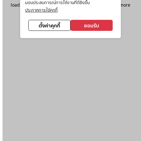
มอบประสบการณ์การใช้งานที่ดียิ่งขึ้น
loading
www.ktc.co.th
(see the
browser console
for more
ประกาศการใช้คุกกี้
information).
ตั้งค่าคุกกี้
ยอมรับ