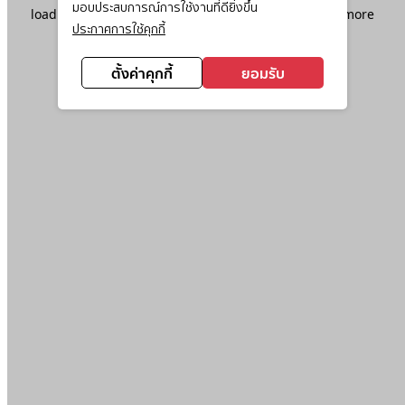
มอบประสบการณ์การใช้งานที่ดียิ่งขึ้น
loading
www.ktc.co.th
(see the
browser console
for more
ประกาศการใช้คุกกี้
information).
ตั้งค่าคุกกี้
ยอมรับ