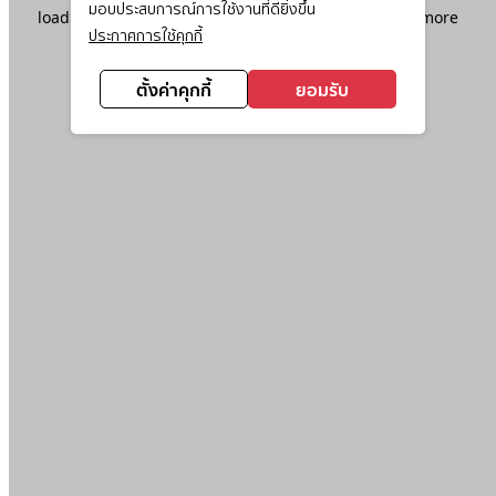
มอบประสบการณ์การใช้งานที่ดียิ่งขึ้น
loading
www.ktc.co.th
(see the
browser console
for more
ประกาศการใช้คุกกี้
information).
ตั้งค่าคุกกี้
ยอมรับ