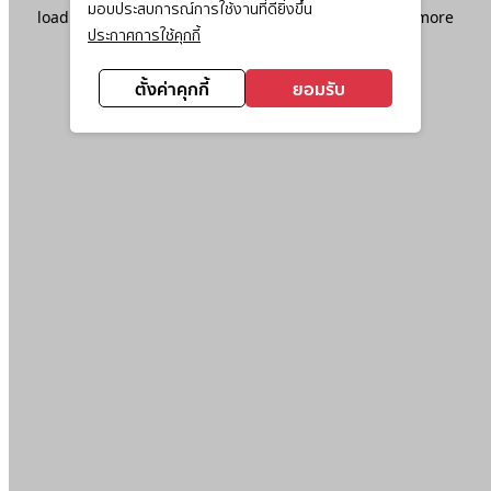
มอบประสบการณ์การใช้งานที่ดียิ่งขึ้น
loading
www.ktc.co.th
(see the
browser console
for more
ประกาศการใช้คุกกี้
information).
ตั้งค่าคุกกี้
ยอมรับ