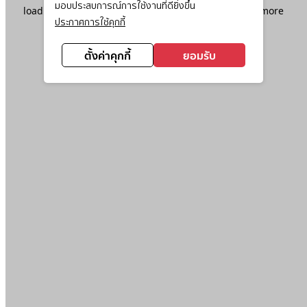
มอบประสบการณ์การใช้งานที่ดียิ่งขึ้น
loading
www.ktc.co.th
(see the
browser console
for more
ประกาศการใช้คุกกี้
information).
ตั้งค่าคุกกี้
ยอมรับ