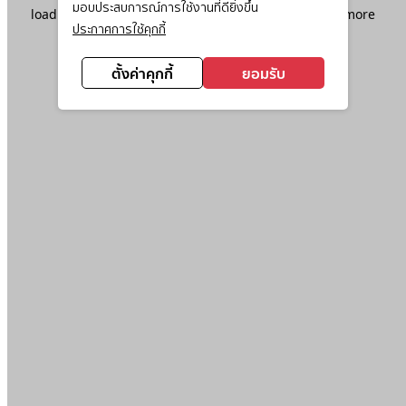
มอบประสบการณ์การใช้งานที่ดียิ่งขึ้น
loading
www.ktc.co.th
(see the
browser console
for more
ประกาศการใช้คุกกี้
information).
ตั้งค่าคุกกี้
ยอมรับ