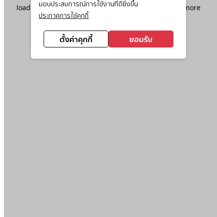
มอบประสบการณ์การใช้งานที่ดียิ่งขึ้น
loading
www.ktc.co.th
(see the
browser console
for more
ประกาศการใช้คุกกี้
information).
ตั้งค่าคุกกี้
ยอมรับ