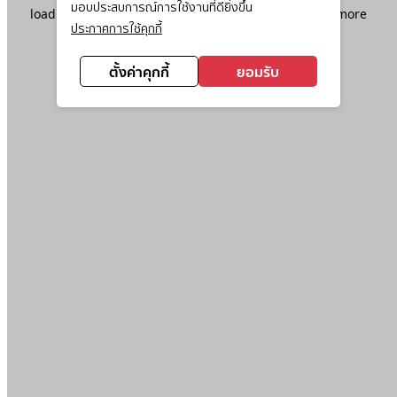
มอบประสบการณ์การใช้งานที่ดียิ่งขึ้น
loading
www.ktc.co.th
(see the
browser console
for more
ประกาศการใช้คุกกี้
information).
ตั้งค่าคุกกี้
ยอมรับ