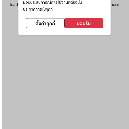
มอบประสบการณ์การใช้งานที่ดียิ่งขึ้น
loading
www.ktc.co.th
(see the
browser console
for more
ประกาศการใช้คุกกี้
information).
ตั้งค่าคุกกี้
ยอมรับ