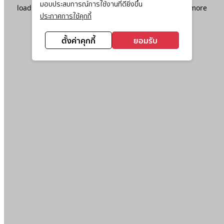
มอบประสบการณ์การใช้งานที่ดียิ่งขึ้น
loading
www.ktc.co.th
(see the
browser console
for more
ประกาศการใช้คุกกี้
information).
ตั้งค่าคุกกี้
ยอมรับ