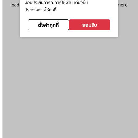
มอบประสบการณ์การใช้งานที่ดียิ่งขึ้น
loading
www.ktc.co.th
(see the
browser console
for more
ประกาศการใช้คุกกี้
information).
ตั้งค่าคุกกี้
ยอมรับ