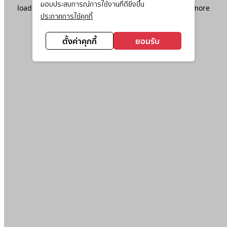
มอบประสบการณ์การใช้งานที่ดียิ่งขึ้น
loading
www.ktc.co.th
(see the
browser console
for more
ประกาศการใช้คุกกี้
information).
ตั้งค่าคุกกี้
ยอมรับ