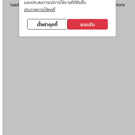
มอบประสบการณ์การใช้งานที่ดียิ่งขึ้น
loading
www.ktc.co.th
(see the
browser console
for more
ประกาศการใช้คุกกี้
information).
ตั้งค่าคุกกี้
ยอมรับ