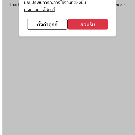
มอบประสบการณ์การใช้งานที่ดียิ่งขึ้น
loading
www.ktc.co.th
(see the
browser console
for more
ประกาศการใช้คุกกี้
information).
ตั้งค่าคุกกี้
ยอมรับ