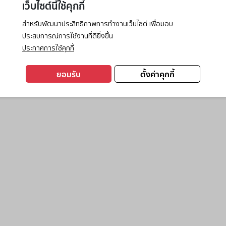
เว็บไซต์นี้ใช้คุกกี้
สำหรับพัฒนาประสิทธิภาพการทำงานเว็บไซต์ เพื่อมอบ
ประสบการณ์การใช้งานที่ดียิ่งขึ้น
exception has occurred while loading
www.ktc.co.th
(see the
browse
ประกาศการใช้คุกกี้
ยอมรับ
ตั้งค่าคุกกี้