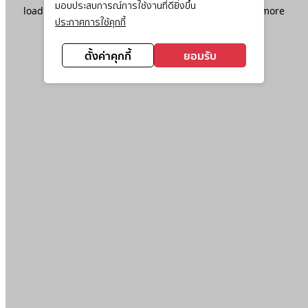
มอบประสบการณ์การใช้งานที่ดียิ่งขึ้น
loading
www.ktc.co.th
(see the
browser console
for more
ประกาศการใช้คุกกี้
information).
ตั้งค่าคุกกี้
ยอมรับ