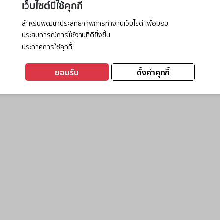
เว็บไซต์นี้ใช้คุกกี้
สำหรับพัฒนาประสิทธิภาพการทำงานเว็บไซต์ เพื่อมอบ
ประสบการณ์การใช้งานที่ดียิ่งขึ้น
exception has occurred while loading
www.ktc.co.th
(see the
browse
ประกาศการใช้คุกกี้
ยอมรับ
ตั้งค่าคุกกี้