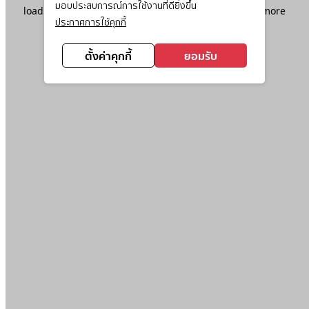
มอบประสบการณ์การใช้งานที่ดียิ่งขึ้น
loading
www.ktc.co.th
(see the
browser console
for more
ประกาศการใช้คุกกี้
information).
ตั้งค่าคุกกี้
ยอมรับ