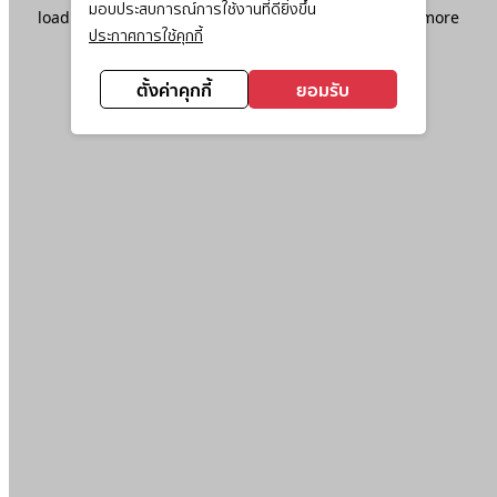
มอบประสบการณ์การใช้งานที่ดียิ่งขึ้น
loading
www.ktc.co.th
(see the
browser console
for more
ประกาศการใช้คุกกี้
information).
ตั้งค่าคุกกี้
ยอมรับ