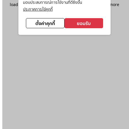
มอบประสบการณ์การใช้งานที่ดียิ่งขึ้น
loading
www.ktc.co.th
(see the
browser console
for more
ประกาศการใช้คุกกี้
information).
ตั้งค่าคุกกี้
ยอมรับ