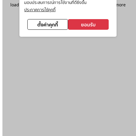
มอบประสบการณ์การใช้งานที่ดียิ่งขึ้น
loading
www.ktc.co.th
(see the
browser console
for more
ประกาศการใช้คุกกี้
information).
ตั้งค่าคุกกี้
ยอมรับ