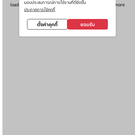
มอบประสบการณ์การใช้งานที่ดียิ่งขึ้น
loading
www.ktc.co.th
(see the
browser console
for more
ประกาศการใช้คุกกี้
information).
ตั้งค่าคุกกี้
ยอมรับ