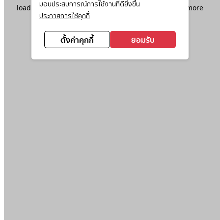
มอบประสบการณ์การใช้งานที่ดียิ่งขึ้น
loading
www.ktc.co.th
(see the
browser console
for more
ประกาศการใช้คุกกี้
information).
ตั้งค่าคุกกี้
ยอมรับ