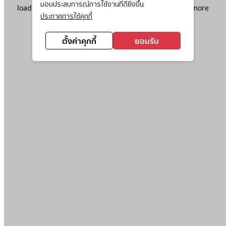
มอบประสบการณ์การใช้งานที่ดียิ่งขึ้น
loading
www.ktc.co.th
(see the
browser console
for more
ประกาศการใช้คุกกี้
information).
ตั้งค่าคุกกี้
ยอมรับ