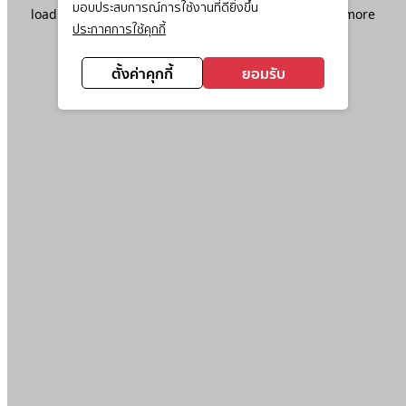
มอบประสบการณ์การใช้งานที่ดียิ่งขึ้น
loading
www.ktc.co.th
(see the
browser console
for more
ประกาศการใช้คุกกี้
information).
ตั้งค่าคุกกี้
ยอมรับ