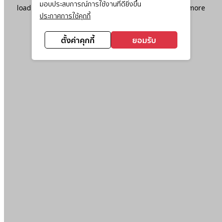
มอบประสบการณ์การใช้งานที่ดียิ่งขึ้น
loading
www.ktc.co.th
(see the
browser console
for more
ประกาศการใช้คุกกี้
information).
ตั้งค่าคุกกี้
ยอมรับ