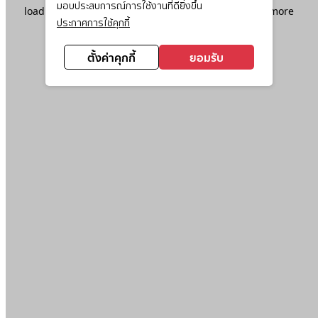
มอบประสบการณ์การใช้งานที่ดียิ่งขึ้น
loading
www.ktc.co.th
(see the
browser console
for more
ประกาศการใช้คุกกี้
information).
ตั้งค่าคุกกี้
ยอมรับ