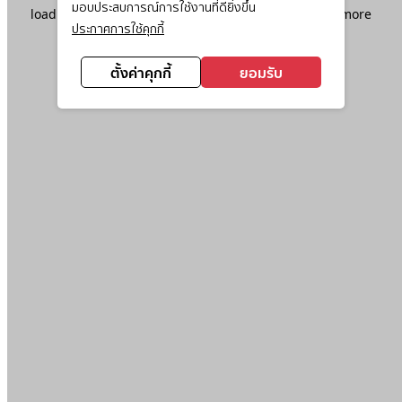
มอบประสบการณ์การใช้งานที่ดียิ่งขึ้น
loading
www.ktc.co.th
(see the
browser console
for more
ประกาศการใช้คุกกี้
information).
ตั้งค่าคุกกี้
ยอมรับ