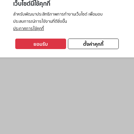
เว็บไซต์นี้ใช้คุกกี้
สำหรับพัฒนาประสิทธิภาพการทำงานเว็บไซต์ เพื่อมอบ
ประสบการณ์การใช้งานที่ดียิ่งขึ้น
exception has occurred while loading
www.ktc.co.th
(see the
browse
ประกาศการใช้คุกกี้
ยอมรับ
ตั้งค่าคุกกี้