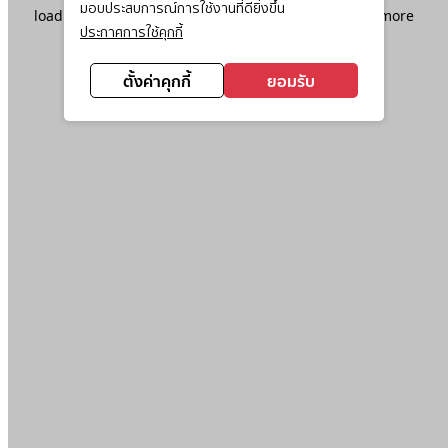
มอบประสบการณ์การใช้งานที่ดียิ่งขึ้น
loading
www.ktc.co.th
(see the
browser console
for more
ประกาศการใช้คุกกี้
information).
ตั้งค่าคุกกี้
ยอมรับ