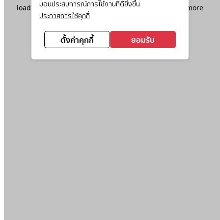
มอบประสบการณ์การใช้งานที่ดียิ่งขึ้น
loading
www.ktc.co.th
(see the
browser console
for more
ประกาศการใช้คุกกี้
information).
ตั้งค่าคุกกี้
ยอมรับ