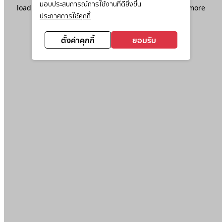
มอบประสบการณ์การใช้งานที่ดียิ่งขึ้น
loading
www.ktc.co.th
(see the
browser console
for more
ประกาศการใช้คุกกี้
information).
ตั้งค่าคุกกี้
ยอมรับ