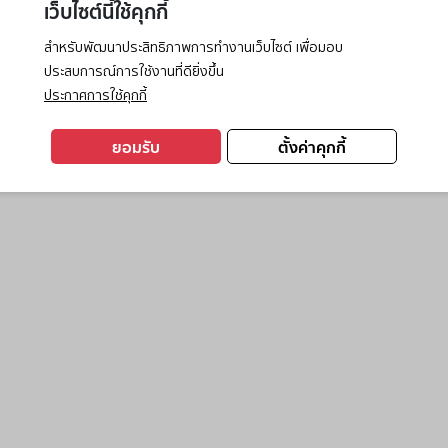
เว็บไซต์นี้ใช้คุกกี้
สำหรับพัฒนาประสิทธิภาพการทำงานเว็บไซต์ เพื่อมอบ
ประสบการณ์การใช้งานที่ดียิ่งขึ้น
exception has occurred while loading
www.ktc.co.th
(see the
browse
ประกาศการใช้คุกกี้
ยอมรับ
ตั้งค่าคุกกี้