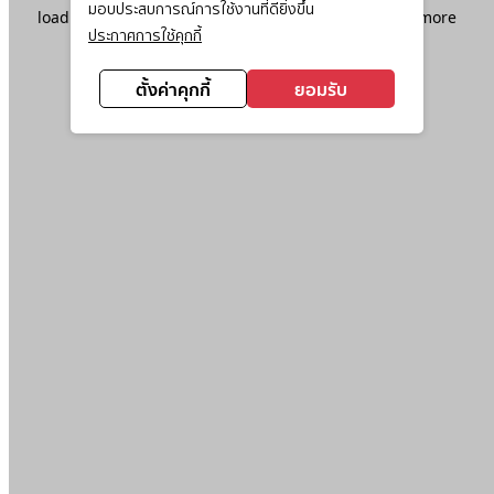
มอบประสบการณ์การใช้งานที่ดียิ่งขึ้น
loading
www.ktc.co.th
(see the
browser console
for more
ประกาศการใช้คุกกี้
information).
ตั้งค่าคุกกี้
ยอมรับ