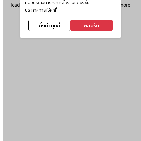
มอบประสบการณ์การใช้งานที่ดียิ่งขึ้น
loading
www.ktc.co.th
(see the
browser console
for more
ประกาศการใช้คุกกี้
information).
ตั้งค่าคุกกี้
ยอมรับ