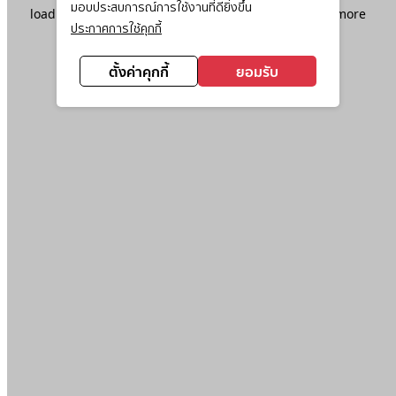
มอบประสบการณ์การใช้งานที่ดียิ่งขึ้น
loading
www.ktc.co.th
(see the
browser console
for more
ประกาศการใช้คุกกี้
information).
ตั้งค่าคุกกี้
ยอมรับ